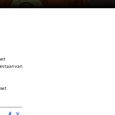
het
estaan van
niet