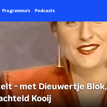
Programma's
Podcasts
lt - met Dieuwertje Blok,
chteld Kooij