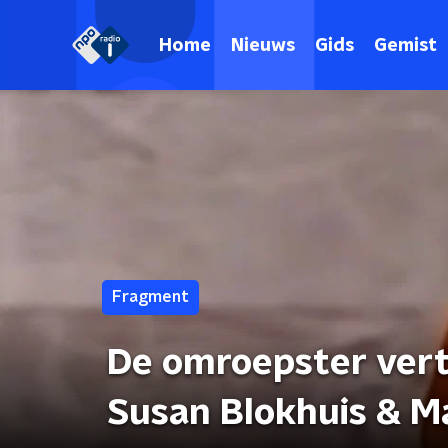
Home
Nieuws
Gids
Gemist
Fragment
De omroepster verte
Susan Blokhuis & Ma