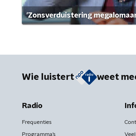
'Zonsverduistering megalomaan
Wie luistert
weet me
Radio
Inf
Frequenties
Cont
Programma's
Veel