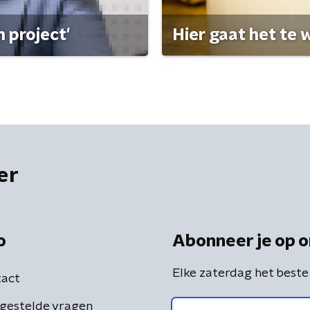
 project'
Hier gaat het te w
er
o
Abonneer je op o
Elke zaterdag het beste
act
gestelde vragen