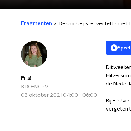
Fragmenten
De omroepster vertelt - met D
Speel
Dit weeken
Hilversum
Fris!
de Nederla
KRO-NCRV
03 oktober 2021 04:00 - 06:00
Bij Fris! 
vergeten 