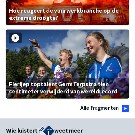
Hoe reageert de vuurwerkbranche op de
extreme droogte?
Fierljep toptalent Germ Terpstra tien
centimeter verwijderd van wereldrecord
Alle fragmenten
Wie luistert
weet meer