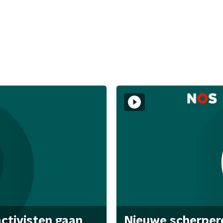
activisten gaan
Nieuwe scherpere