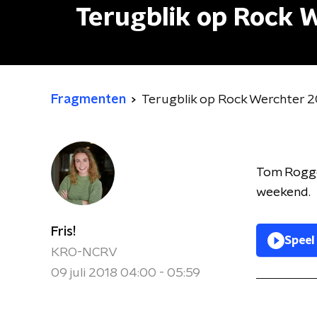
Terugblik op Rock 
Fragmenten
Terugblik op Rock Werchter 
Tom Roggen
weekend.
Fris!
Speel
KRO-NCRV
09 juli 2018 04:00 - 05:59