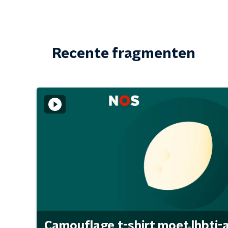
Recente fragmenten
Camouflage t-shirt moet lhbti-