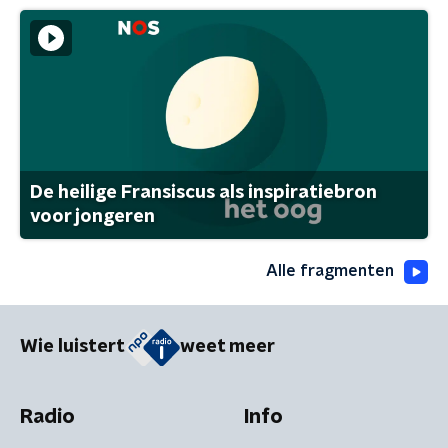
De heilige Fransiscus als inspiratiebron
voor jongeren
Alle fragmenten
Wie luistert
weet meer
Radio
Info