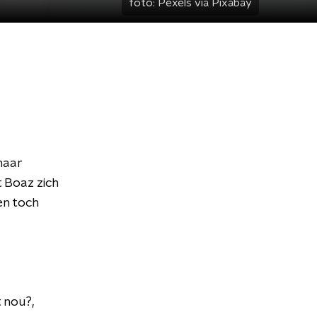
foto:
Pexels via Pixabay
naar
 Boaz zich
en toch
t nou?,