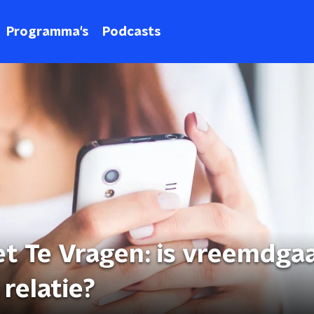
Programma's
Podcasts
iet Te Vragen: is vreemdga
 relatie?