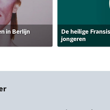
 in Berlijn
De heilige Fransi
jongeren
er