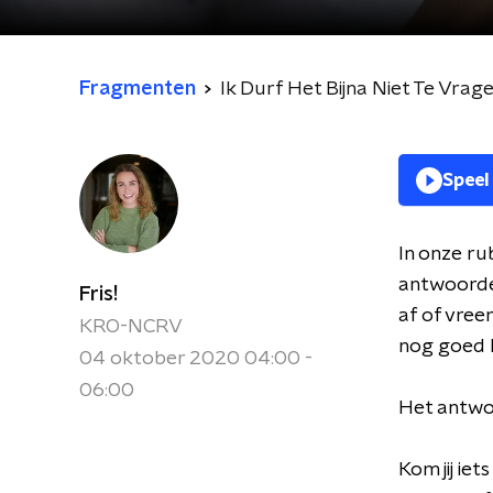
Fragmenten
Ik Durf Het Bijna Niet Te Vrage
Speel
In onze ru
antwoorden
Fris!
af of vreem
KRO-NCRV
nog goed 
04 oktober 2020 04:00 -
06:00
Het antwoo
Kom jij iet