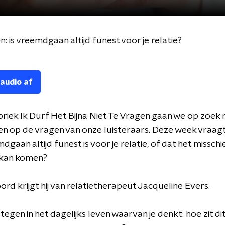
n: is vreemdgaan altijd funest voor je relatie?
 audio af
briek Ik Durf Het Bijna Niet Te Vragen gaan we op zoek 
 op de vragen van onze luisteraars. Deze week vraagt
dgaan altijd funest is voor je relatie, of dat het misschi
kan komen?
rd krijgt hij van relatietherapeut Jacqueline Evers.
s tegen in het dagelijks leven waarvan je denkt: hoe zit di