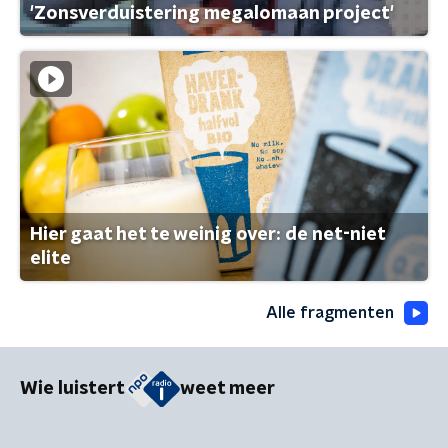
'Zonsverduistering megalomaan project'
Hier gaat het te weinig over: de net-niet
elite
Alle fragmenten
Wie luistert
weet meer