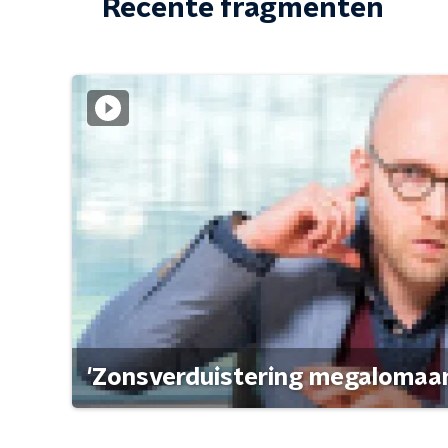
Recente fragmenten
'Zonsverduistering megalomaan