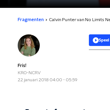
Fragmenten
Calvin Punter van No Limits N
Speel
Fris!
KRO-NCRV
22 januari 2018 04:00 - 05:59