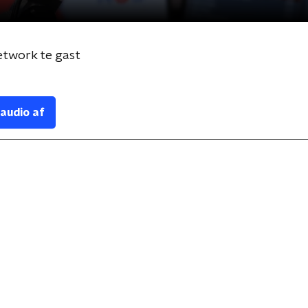
etwork te gast
 audio af