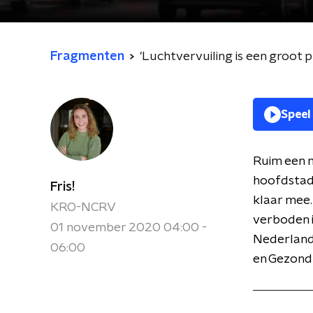
Fragmenten
'Luchtvervuiling is een groot
Speel
Ruim een m
hoofdstad 
Fris!
klaar mee.
KRO-NCRV
verboden i
01 november 2020 04:00 -
Nederland?
06:00
en Gezondh