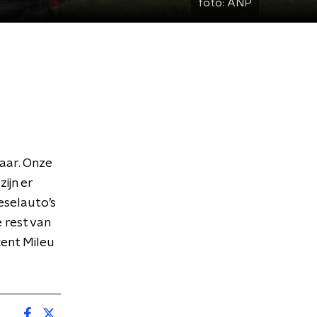
foto:
ANP
aar. Onze
ijn er
eselauto’s
 rest van
cent Mileu