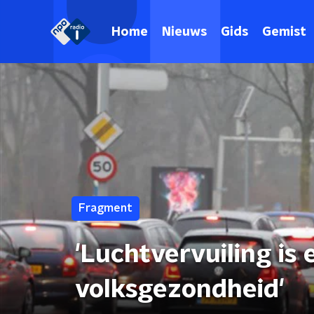
Home
Nieuws
Gids
Gemist
Fragment
'Luchtvervuiling is
volksgezondheid'