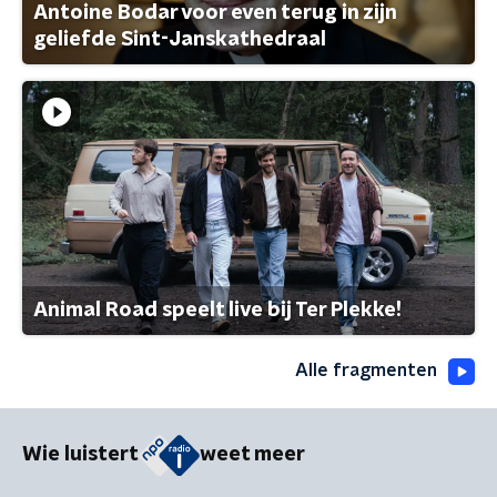
Antoine Bodar voor even terug in zijn
geliefde Sint-Janskathedraal
Animal Road speelt live bij Ter Plekke!
Alle fragmenten
Wie luistert
weet meer