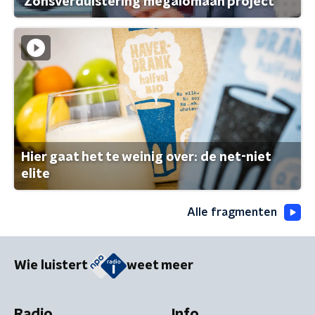
'Zonsverduistering megalomaan project'
Hier gaat het te weinig over: de net-niet
elite
Alle fragmenten
Wie luistert
weet meer
Radio
Info