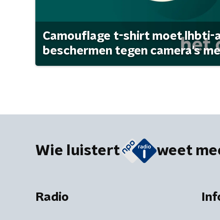
Camouflage t-shirt moet lhbti-
beschermen tegen camera's met 
Wie luistert
weet me
Radio
Inf