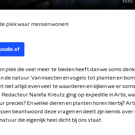
foto:
 de plek waar mensen wonen!
 audio af
en plek die veel meer te bieden heeft dan we soms denk
an de natuur. Van insecten en vogels tot planten en bom
et niet altijd even veel te waarderen en kijken we er soms
 Redacteur Naniña Kreutz ging op expeditie in Artis, wa
r precies? En welke dieren en planten horen hierbij? Art
sen beantwoord deze vragen en deelt zijn kennis over
atuur die eigenlijk heel dicht bij ons staat.