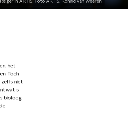
Reiger in ARTIS. Foto ARTIS, Ronald van Weeren
en, het
en. Toch
 zelfs niet
nt wat is
is bioloog
 de