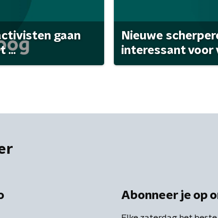
activisten gaan
Nieuwe scherpere
...
interessant voor
er
o
Abonneer je op o
Elke zaterdag het beste