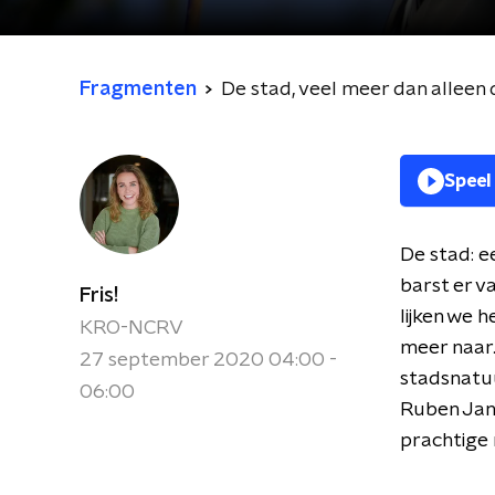
Fragmenten
De stad, veel meer dan alleen
Speel
De stad: e
barst er v
Fris!
lijken we h
KRO-NCRV
meer naar.
27 september 2020 04:00 -
stadsnatuu
06:00
Ruben Jans
prachtige n