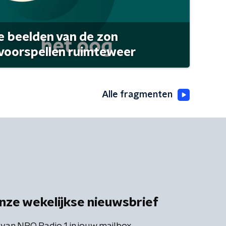
 beelden van de zon
 voorspellen ruimteweer
Alle fragmenten
nze wekelijkse nieuwsbrief
 van NPO Radio 1 in jouw mailbox