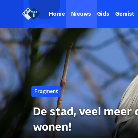
Home
Nieuws
Gids
Gemist
Fragment
De stad, veel meer
wonen!