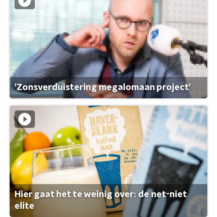
'Zonsverduistering megalomaan project'
Hier gaat het te weinig over: de net-niet
elite