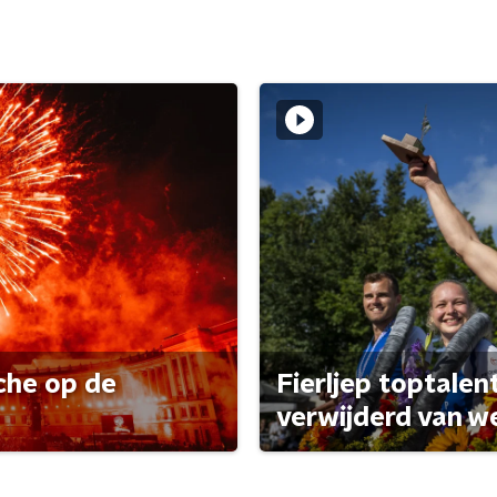
che op de
Fierljep toptalen
verwijderd van w