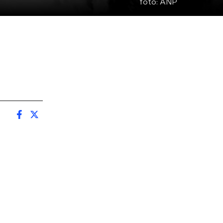
foto:
ANP