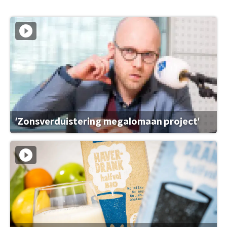
'Zonsverduistering megalomaan project'