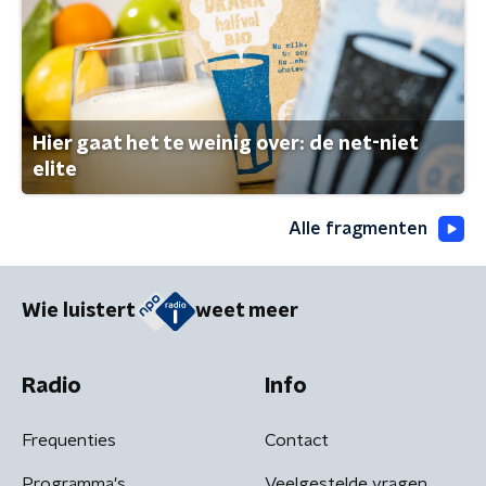
Hier gaat het te weinig over: de net-niet
elite
Alle fragmenten
Wie luistert
weet meer
Radio
Info
Frequenties
Contact
Programma's
Veelgestelde vragen