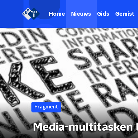
Home
Nieuws
Gids
Gemist
Fragment
Media-multitasken b