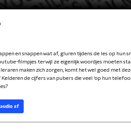
n
ppen en snappen wat af, gluren tijdens de les op hun
Youtube-filmpjes terwijl ze eigenlijk woordjes moeten s
 leraren maken zich zorgen, komt het wel goed met dez
 Kelderen de cijfers van pubers die veel ‘op hun telefoon
les?
 audio af