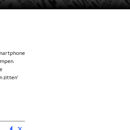
 smartphone
tampen.
e
 zitten’