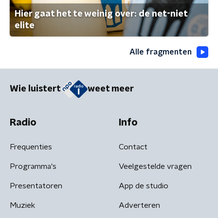
Hier gaat het te weinig over: de net-niet
elite
Alle fragmenten
Wie luistert
weet meer
Radio
Info
Frequenties
Contact
Programma's
Veelgestelde vragen
Presentatoren
App de studio
Muziek
Adverteren