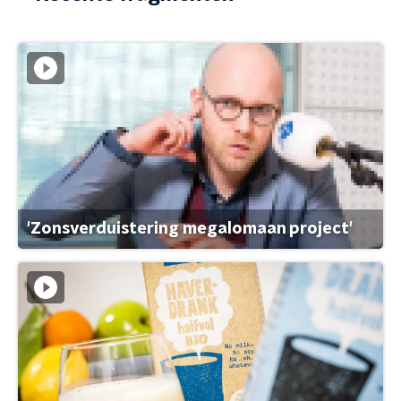
'Zonsverduistering megalomaan project'