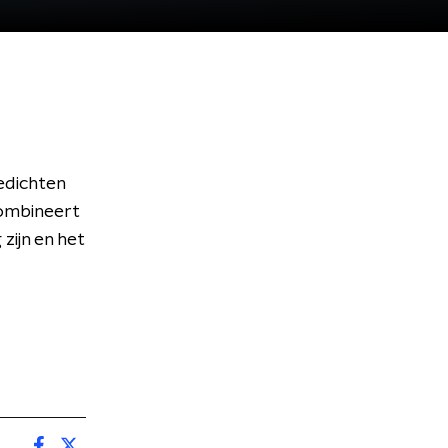
gedichten
combineert
zijn en het