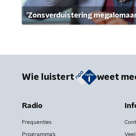
'Zonsverduistering megalomaan
Wie luistert
weet me
Radio
Inf
Frequenties
Cont
Programma's
Veel