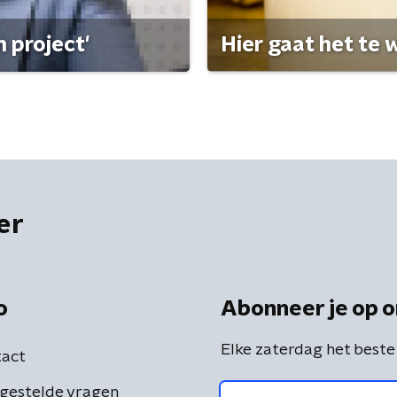
 project'
Hier gaat het te w
er
o
Abonneer je op o
Elke zaterdag het beste
act
gestelde vragen