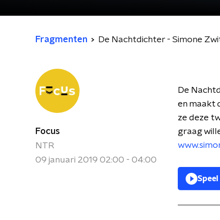
Fragmenten
De Nachtdichter - Simone Zwi
De Nachtdi
en maakt d
ze deze tw
Focus
graag will
www.simon
NTR
09 januari 2019 02:00 - 04:00
Speel