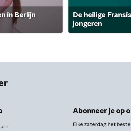
 in Berlijn
De heilige Fransi
jongeren
er
o
Abonneer je op o
Elke zaterdag het beste
act