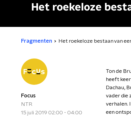
Het roekeloze best
Fragmenten
Het roekeloze bestaan van e
Ton de Bru
heeft kee
Dachau, Bu
Focus
vader die 
verhalen. I
NTR
een ontspo
15 juli 2019 02:00 - 04:00