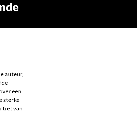
ende
de auteur,
efde
 over een
e sterke
ortret van