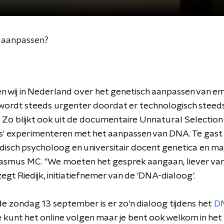
 aanpassen?
 wij in Nederland over het genetisch aanpassen van e
 wordt steeds urgenter doordat er technologisch steed
s. Zo blijkt ook uit de documentaire Unnatural Selection
s' experimenteren met het aanpassen van DNA. Te gast
edisch psycholoog en universitair docent genetica en m
rasmus MC. "We moeten het gesprek aangaan, liever v
zegt Riedijk, initiatiefnemer van de 'DNA-dialoog'.
 zondag 13 september is er zo'n dialoog tijdens het
D
 kunt het online volgen maar je bent ook welkom in h