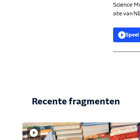
Science M
site van N
Speel
Recente fragmenten