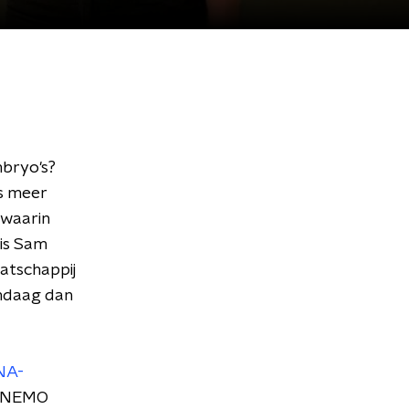
mbryo's?
s meer
 waarin
 is Sam
aatschappij
andaag dan
NA-
et NEMO