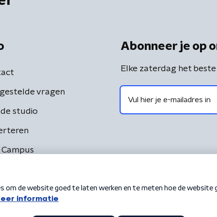
er
o
Abonneer je op o
Elke zaterdag het beste
act
gestelde vragen
de studio
erteren
 Campus