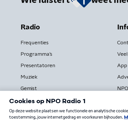
Wie luistert
weet me
Radio
Inf
Frequenties
Cont
Programma's
Veel
Presentatoren
App 
Muziek
Adv
Gemist
NPO
Algemene voorwaarden
Privacybeleid