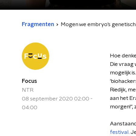
Fragmenten
Mogen we embryo's genetisch
Hoe denken
Die vraag
mogelijk i
Focus
'biohacker
Riedijk, m
NTR
aan het E
08 september 2020 02:00 -
morgen!", 
04:00
Aanstaande
festival.
Je