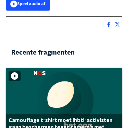
Speel audio af
Recente fragmenten
Camouflage t-shirt moet lhbti-activisten
gaan beschermen tegen camera's met ...