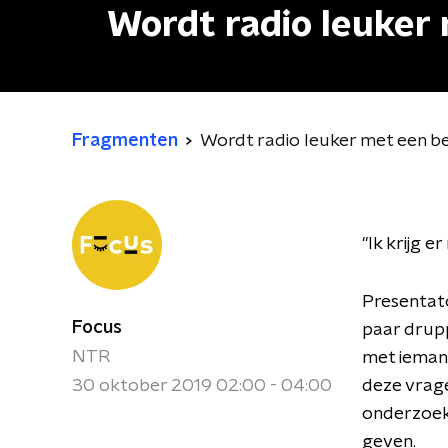
Wordt radio leuker
Fragmenten
Wordt radio leuker met een b
"Ik krijg er
Presentato
Focus
paar drup
NTR
met ieman
30 oktober 2019 02:00 - 04:00
deze vrag
onderzoe
geven.