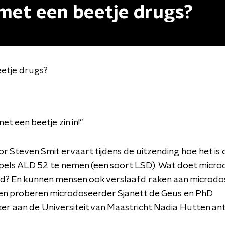
 met een beetje drugs?
eetje drugs?
 net een beetje zin in!"
r Steven Smit ervaart tijdens de uitzending hoe het is
pels ALD 52 te nemen (een soort LSD). Wat doet micro
d? En kunnen mensen ook verslaafd raken aan microdo
en proberen microdoseerder Sjanett de Geus en PhD
ker
aan de Universiteit van Maastricht Nadia Hutten a