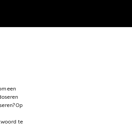
 om een
doseren
seren? Op
ntwoord te