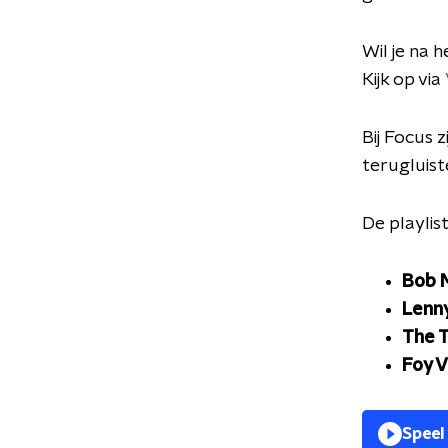
Wil je na 
Kijk op via
Bij Focus 
terugluist
De playlis
Bob M
Lenny
The T
Foy V
Speel