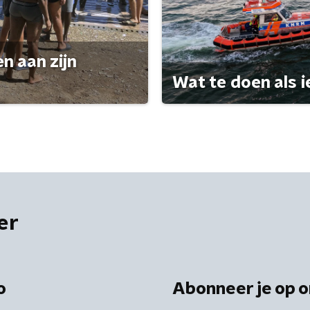
n aan zijn
Wat te doen als i
er
o
Abonneer je op o