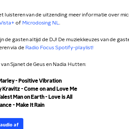
het luisteren van de uitzending meer informatie over mi
Vista+
of
Microdosing NL
.
zijn de gasten altijd de DJ! De muziekkeuzes van de gast
eren via de
Radio Focus Spotify-playlist!
t van Sjanet de Geus en Nadia Hutten:
arley - Positive Vibration
 Kravitz - Come on and Love Me
alest Man on Earth - Love is All
ance - Make It Rain
 audio af