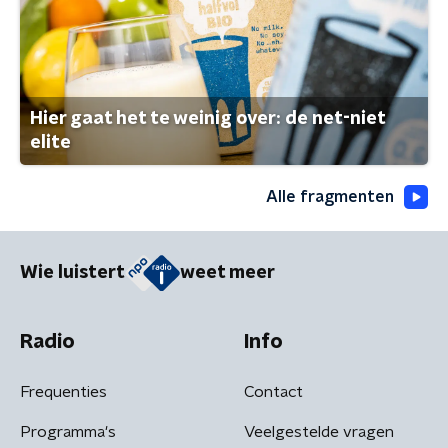
Hier gaat het te weinig over: de net-niet
elite
Alle fragmenten
Wie luistert
weet meer
Radio
Info
Frequenties
Contact
Programma's
Veelgestelde vragen