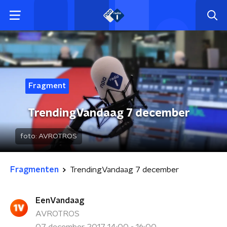
Fragment
TrendingVandaag 7 december
foto:
AVROTROS
Fragmenten
TrendingVandaag 7 december
EenVandaag
AVROTROS