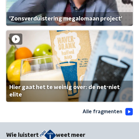
'Zonsverduistering megalomaan project'
Hier gaat het te weinig over: de net-niet
elite
Alle fragmenten
Wie luistert
weet meer