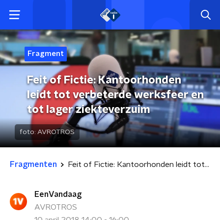
Fragment
Feit of Fictie: Kantoorhonden
leidt tot verbeterde werksfeer en
tot lager ziekteverzuim
foto:
AVROTROS
Fragmenten
Feit of Fictie: Kantoorhonden leidt tot verbeterde werksfeer en tot lager ziekteverzuim
EenVandaag
AVROTROS