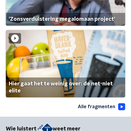
'Zonsverduistering megalomaan project'
Hier gaat het te weinig over: de net-niet
elite
Alle fragmenten
Wie luistert
weet meer