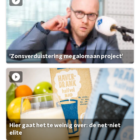
'Zonsverduistering megalomaan project'
Hier gaat het te weinig over: de net-niet
elite