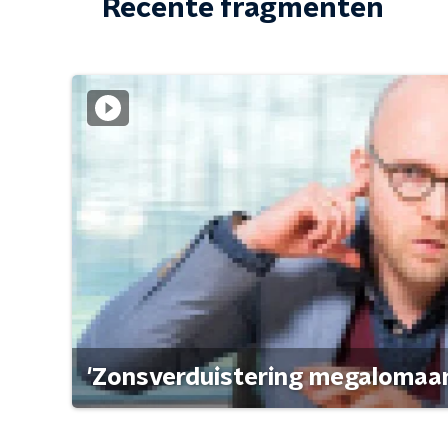
Recente fragmenten
'Zonsverduistering megalomaan