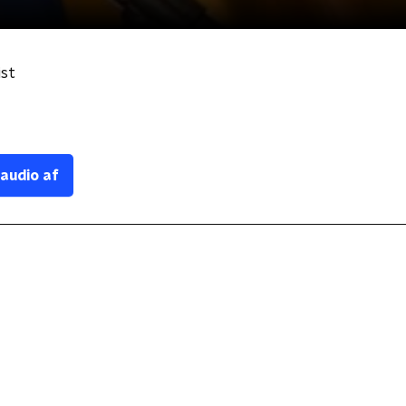
ist
 audio af