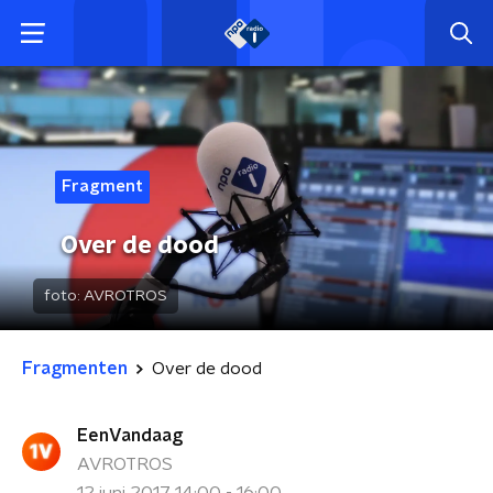
Fragment
Over de dood
foto:
AVROTROS
Fragmenten
Over de dood
EenVandaag
AVROTROS