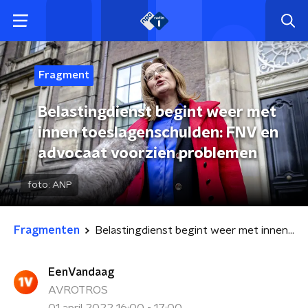
Fragment
Belastingdienst begint weer met
innen toeslagenschulden: FNV en
advocaat voorzien problemen
foto:
ANP
Fragmenten
Belastingdienst begint weer met innen toeslagenschulden: FNV en advocaat voorzien problemen
EenVandaag
AVROTROS