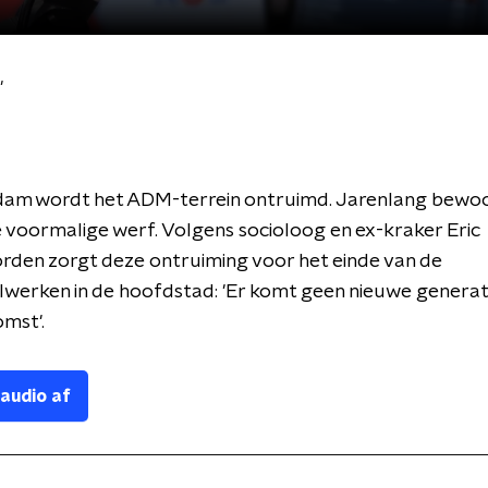
'
dam wordt het ADM-terrein ontruimd. Jarenlang bewo
 voormalige werf. Volgens socioloog en ex-kraker Eric
rden zorgt deze ontruiming voor het einde van de
werken in de hoofdstad: 'Er komt geen nieuwe generat
omst'.
 audio af