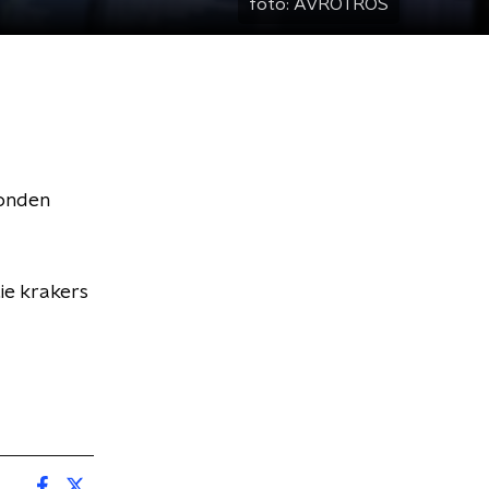
foto:
AVROTROS
onden
ie krakers