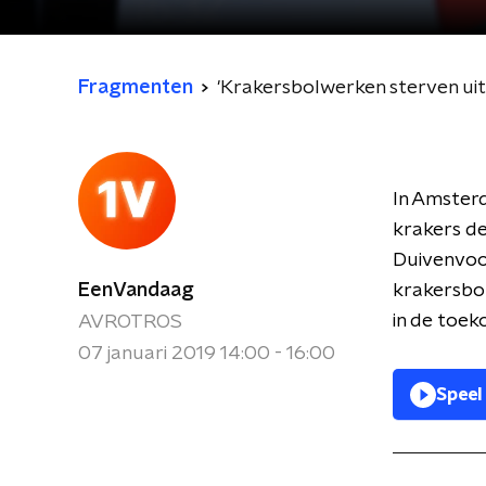
Fragmenten
'Krakersbolwerken sterven uit
In Amster
krakers de
Duivenvoo
EenVandaag
krakersbol
in de toek
AVROTROS
07 januari 2019 14:00 - 16:00
Speel