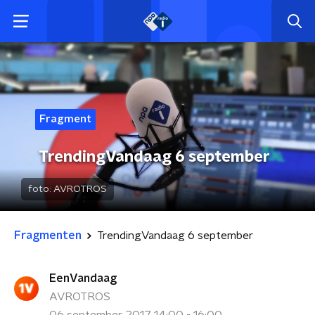
Fragment
TrendingVandaag 6 september
foto:
AVROTROS
Fragmenten
TrendingVandaag 6 september
EenVandaag
AVROTROS