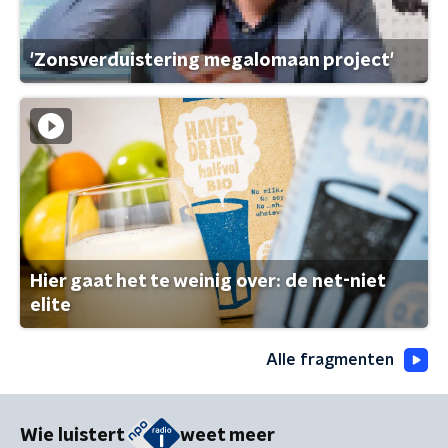
'Zonsverduistering megalomaan project'
Hier gaat het te weinig over: de net-niet
elite
Alle fragmenten
Wie luistert
weet meer