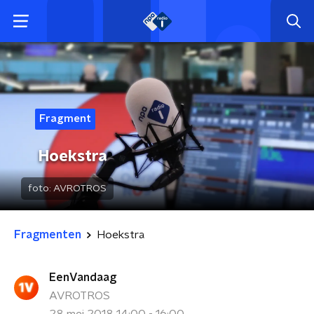
Fragment
Hoekstra
foto:
AVROTROS
Fragmenten
Hoekstra
EenVandaag
AVROTROS