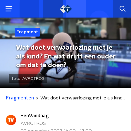
Fragment
Wat doet verwaarlozing met je
als kind? En wat drijft een ouder
om dat te doen?
foto:
AVROTROS
Fragmenten
Wat doet verwaarlozing met je als kind? En wat drijft een ouder om dat te doen?
EenVandaag
AVROTROS