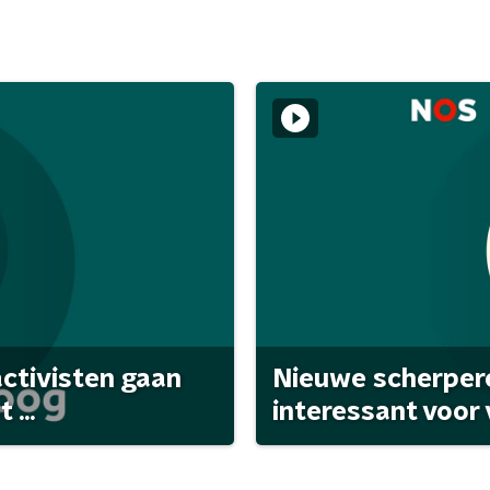
activisten gaan
Nieuwe scherpere
...
interessant voor