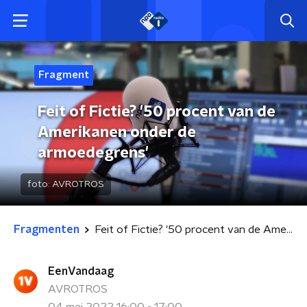
Fragment
Feit of Fictie? '50 procent van de
Amerikanen onder de
armoedegrens'
foto:
AVROTROS
Fragmenten
Feit of Fictie? '50 procent van de Amerikanen onder de armoedegrens'
EenVandaag
AVROTROS