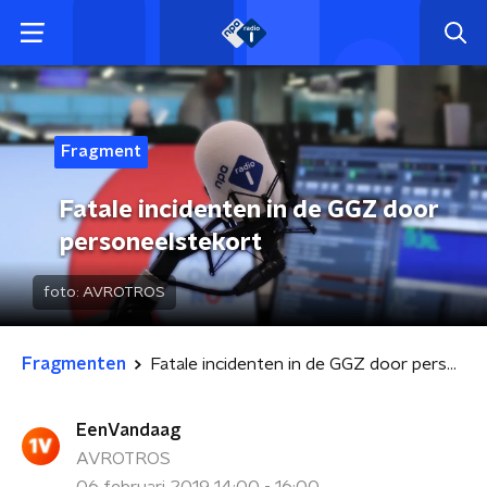
Fragment
Fatale incidenten in de GGZ door
personeelstekort
foto:
AVROTROS
Fragmenten
Fatale incidenten in de GGZ door personeelstekort
EenVandaag
AVROTROS