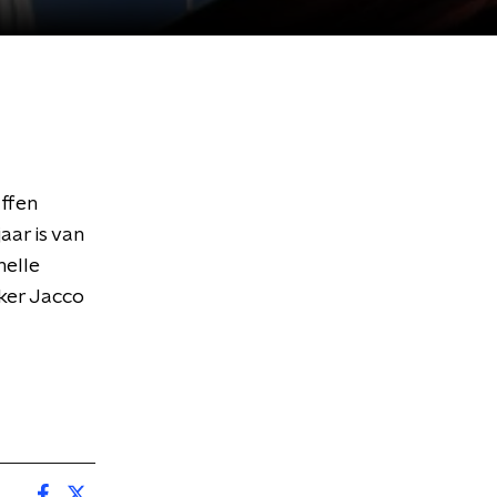
ffen
aar is van
nelle
ker Jacco