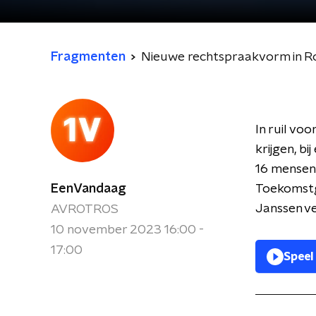
Fragmenten
Nieuwe rechtspraakvorm in Rot
In ruil vo
krijgen, b
16 mensen 
EenVandaag
Toekomstg
Janssen ve
AVROTROS
10 november 2023 16:00 -
17:00
Speel