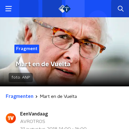
Fragment
Mart en de Vuelta
foto:
ANP
Fragmenten
Mart en de Vuelta
EenVandaag
AVROTROS