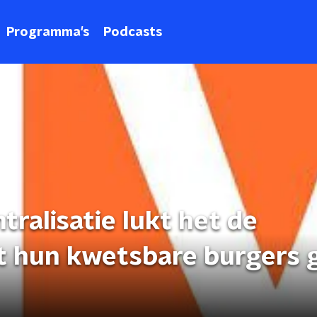
Programma's
Podcasts
ntralisatie lukt het de
t hun kwetsbare burgers 