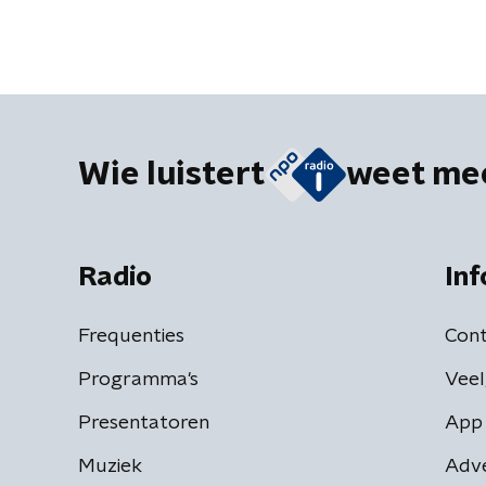
Wie luistert
weet me
Radio
Inf
Frequenties
Cont
Programma's
Veel
Presentatoren
App 
Muziek
Adv