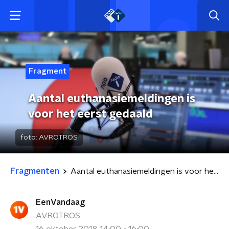
Fragment
Aantal euthanasiemeldingen is
voor het eerst gedaald
foto:
AVROTROS
Fragmenten
Aantal euthanasiemeldingen is voor het eerst gedaald
EenVandaag
AVROTROS