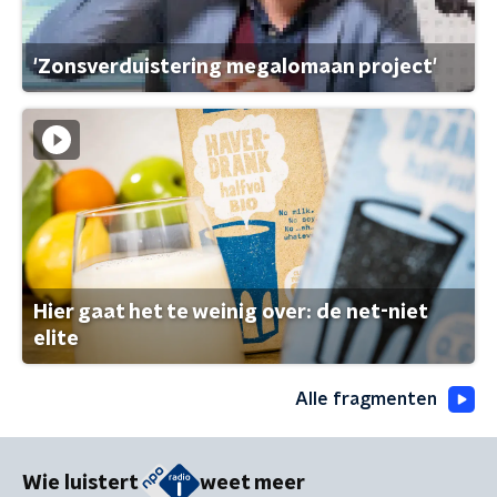
'Zonsverduistering megalomaan project'
Hier gaat het te weinig over: de net-niet
elite
Alle fragmenten
Wie luistert
weet meer