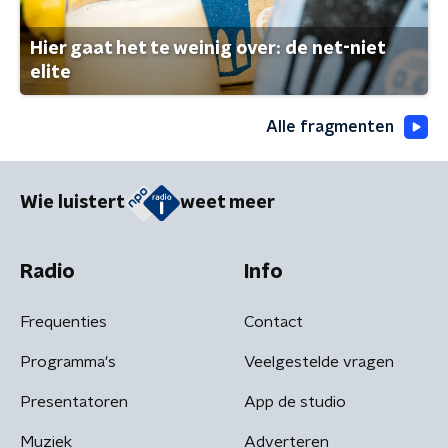
Hier gaat het te weinig over: de net-niet
elite
Alle fragmenten
Wie luistert
weet meer
Radio
Info
Frequenties
Contact
Programma's
Veelgestelde vragen
Presentatoren
App de studio
Muziek
Adverteren