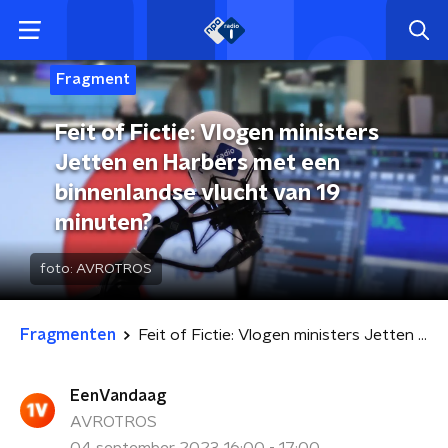
Fragment
Feit of Fictie: Vlogen ministers
Jetten en Harbers met een
binnenlandse vlucht van 19
minuten?
foto:
AVROTROS
Fragmenten
Feit of Fictie: Vlogen ministers Jetten en Harbers met een binnenlandse vlucht van 19 minuten?
EenVandaag
AVROTROS