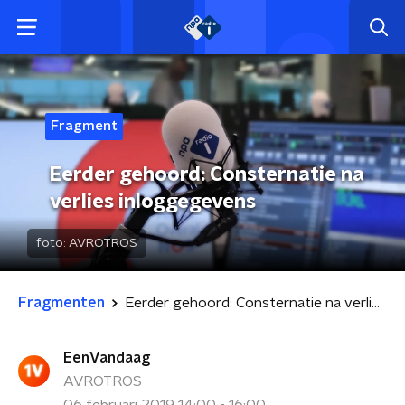
Fragment
Eerder gehoord: Consternatie na
verlies inloggegevens
foto:
AVROTROS
Fragmenten
Eerder gehoord: Consternatie na verlies inloggegevens
EenVandaag
AVROTROS