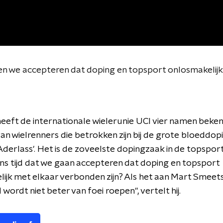
n we accepteren dat doping en topsport onlosmakelijk 
eft de internationale wielerunie UCI vier namen beke
n wielrenners die betrokken zijn bij de grote bloeddo
Aderlass'. Het is de zoveelste dopingzaak in de topspor
ens tijd dat we gaan accepteren dat doping en topsport
ijk met elkaar verbonden zijn? Als het aan Mart Smeets 
wordt niet beter van foei roepen", vertelt hij.