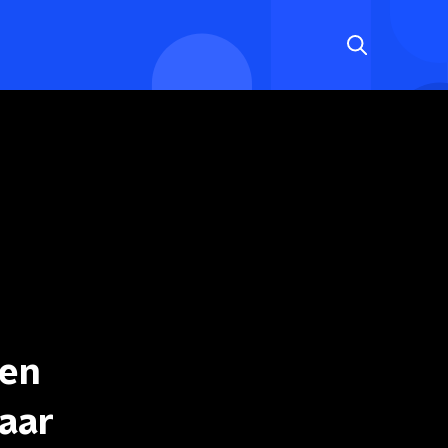
ren
kaar