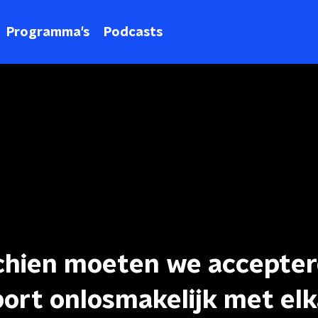
Programma's
Podcasts
chien moeten we accepte
ort onlosmakelijk met el