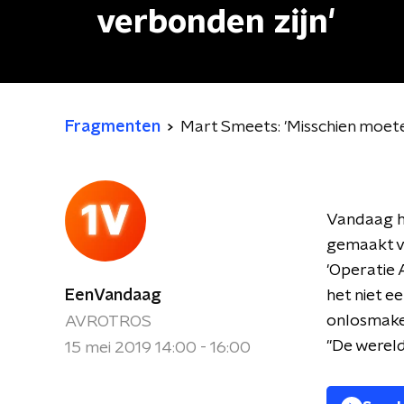
verbonden zijn'
Fragmenten
Mart Smeets: 'Misschien moete
Vandaag he
gemaakt va
'Operatie 
EenVandaag
het niet e
onlosmakel
AVROTROS
"De wereld 
15 mei 2019 14:00 - 16:00