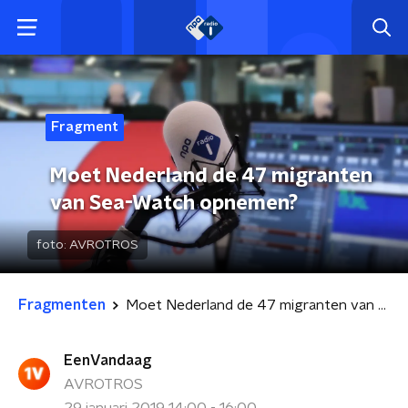
Fragment
Moet Nederland de 47 migranten
van Sea-Watch opnemen?
foto:
AVROTROS
Fragmenten
Moet Nederland de 47 migranten van Sea-Watch opnemen?
EenVandaag
AVROTROS