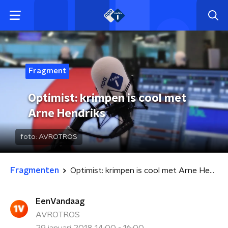
Fragment
Optimist: krimpen is cool met
Arne Hendriks
foto:
AVROTROS
Fragmenten
Optimist: krimpen is cool met Arne Hendriks
EenVandaag
AVROTROS