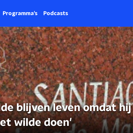
Programma's
Podcasts
de blijven leven omdat hij 
et wilde doen'