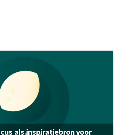
scus als inspiratiebron voor