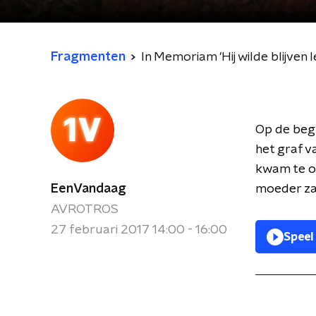
Fragmenten
In Memoriam 'Hij wilde blijven 
Op de beg
het graf v
kwam te ov
EenVandaag
moeder za
AVROTROS
27 februari 2017 14:00 - 16:00
Speel