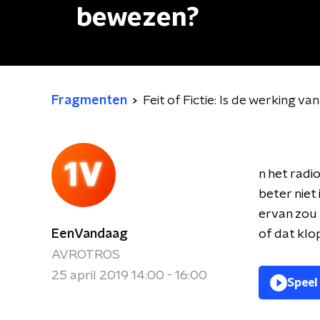
bewezen?
Fragmenten
Feit of Fictie: Is de werking v
n het radi
beter niet
ervan zou 
EenVandaag
of dat klo
AVROTROS
25 april 2019 14:00 - 16:00
Speel