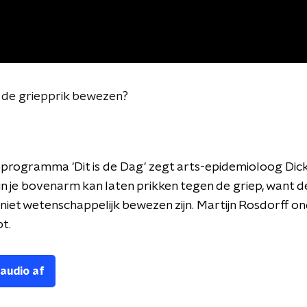
an de griepprik bewezen?
oprogramma 'Dit is de Dag' zegt arts-epidemioloog Dick B
 in je bovenarm kan laten prikken tegen de griep, want 
niet wetenschappelijk bewezen zijn. Martijn Rosdorff o
pt.
 audio af