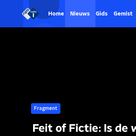
Home
Nieuws
Gids
Gemist
Fragment
Feit of Fictie: Is d