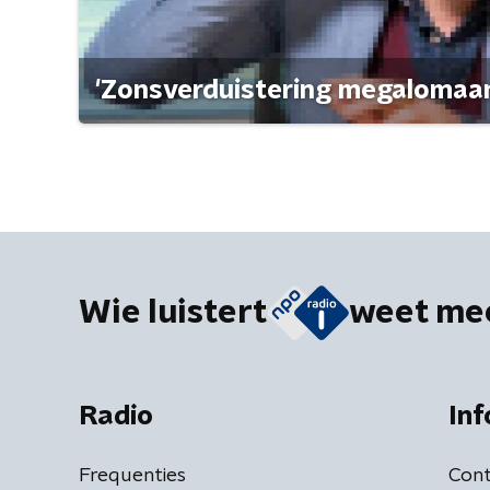
'Zonsverduistering megalomaan
Wie luistert
weet me
Radio
Inf
Frequenties
Cont