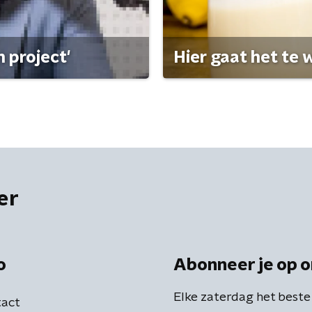
 project'
Hier gaat het te w
er
o
Abonneer je op o
Elke zaterdag het beste
act