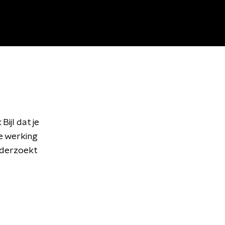
ijl dat je
de werking
nderzoekt