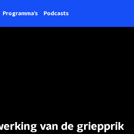
Programma's
Podcasts
e werking van de griepprik