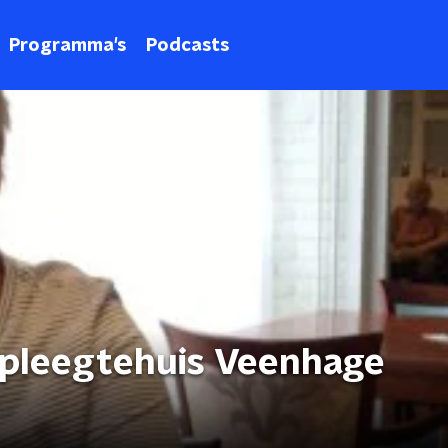
Programma's
Podcasts
rpleegtehuis Veenhage