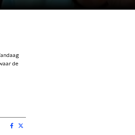
nVandaag
 waar de