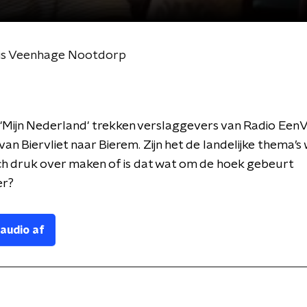
uis Veenhage Nootdorp
e 'Mijn Nederland' trekken verslaggevers van Radio Ee
van Biervliet naar Bierem. Zijn het de landelijke thema’s
h druk over maken of is dat wat om de hoek gebeurt
er?
 audio af