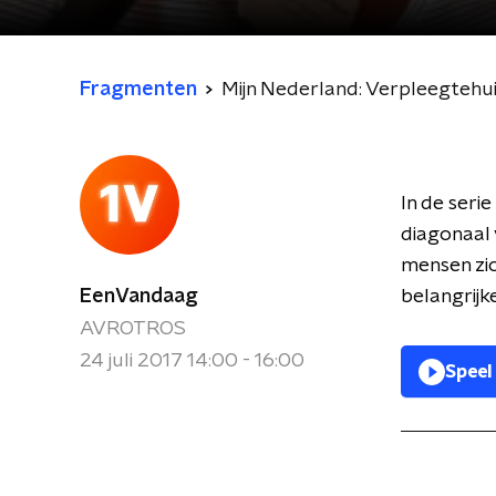
Fragmenten
Mijn Nederland: Verpleegteh
In de seri
diagonaal 
mensen zic
EenVandaag
belangrijk
AVROTROS
24 juli 2017 14:00 - 16:00
Speel